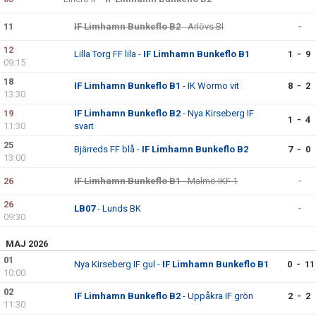
11
IF Limhamn Bunkeflo B2
- Arlövs BI
-
12
Lilla Torg FF lila -
IF Limhamn Bunkeflo B1
1 - 9
09:15
18
IF Limhamn Bunkeflo B1
- IK Wormo vit
8 - 2
13:30
19
IF Limhamn Bunkeflo B2
- Nya Kirseberg IF
1 - 4
11:30
svart
25
Bjärreds FF blå -
IF Limhamn Bunkeflo B2
7 - 0
13:00
26
IF Limhamn Bunkeflo B1
- Malmö IKF 1
-
26
LB07
- Lunds BK
-
09:30
MAJ 2026
01
Nya Kirseberg IF gul -
IF Limhamn Bunkeflo B1
0 - 11
10:00
02
IF Limhamn Bunkeflo B2
- Uppåkra IF grön
2 - 2
11:30