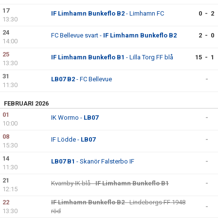
17
IF Limhamn Bunkeflo B2
- Limhamn FC
0 - 2
13:30
24
FC Bellevue svart -
IF Limhamn Bunkeflo B2
2 - 0
14:00
25
IF Limhamn Bunkeflo B1
- Lilla Torg FF blå
15 - 1
13:30
31
LB07 B2
- FC Bellevue
-
11:30
FEBRUARI 2026
01
IK Wormo -
LB07
-
10:00
08
IF Lödde -
LB07
-
15:30
14
LB07 B1
- Skanör Falsterbo IF
-
11:30
21
Kvarnby IK blå -
IF Limhamn Bunkeflo B1
-
12:15
22
IF Limhamn Bunkeflo B2
- Lindeborgs FF 1948
-
13:30
röd