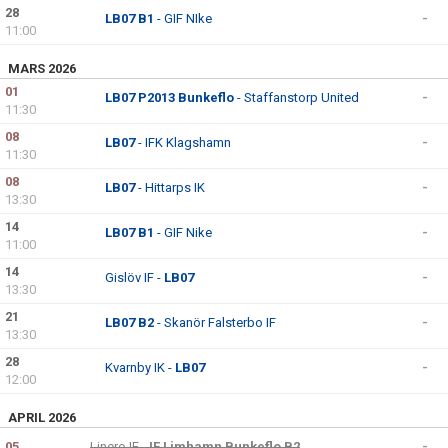
28
LB07 B1
- GIF NIke
-
11:00
MARS 2026
01
LB07 P2013 Bunkeflo
- Staffanstorp United
-
11:30
08
LB07
- IFK Klagshamn
-
11:30
08
LB07
- Hittarps IK
-
13:30
14
LB07 B1
- GIF Nike
-
11:00
14
Gislöv IF -
LB07
-
13:30
21
LB07 B2
- Skanör Falsterbo IF
-
13:30
28
Kvarnby IK -
LB07
-
12:00
APRIL 2026
05
Linero IF -
IF Limhamn Bunkeflo B2
-