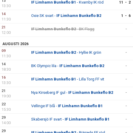
13
IF Limhamn Bunkeflo B1
- Kvarnby IK röd
11 - 2
13:30
14
Oxie SK svart -
IF Limhamn Bunkeflo B2
1 - 6
11:30
21
IF Limhamn Bunkeflo B2
- BK Flagg
-
12:00
AUGUSTI 2026
09
IF Limhamn Bunkeflo B2
- Hyllie IK grön
-
11:30
14
BK Olympic lila -
IF Limhamn Bunkeflo B2
-
18:30
16
IF Limhamn Bunkeflo B1
- Lilla Torg FF vit
-
13:30
21
Nya Kirseberg IF gul -
IF Limhamn Bunkeflo B2
-
19:00
22
Vellinge IF blå -
IF Limhamn Bunkeflo B1
-
15:30
29
Skabersjö IF svart -
IF Limhamn Bunkeflo B1
-
14:00
29
IF Limhamn Bunkeflo B2
- Bjärreds FF röd
-