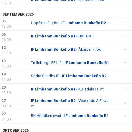
16:30
SEPTEMBER 2026
05
Uppåkra IF grön -
IF Limhamn Bunkeflo B2
-
13:00
06
IF Limhamn Bunkeflo B1
- Hyllie IK 1
-
16:00
12
IF Limhamn Bunkeflo B2
- Åkarps IF röd
-
13:30
13
Trelleborgs FF blå -
IF Limhamn Bunkeflo B1
-
13:00
19
Södra Sandby IF -
IF Limhamn Bunkeflo B2
-
11:00
20
IF Limhamn Bunkeflo B1
- Kulladals FF vit
-
13:30
27
IF Limhamn Bunkeflo B2
- Veberöds AIF svart-
-
09:30
vit
27
BK Höllviken svart -
IF Limhamn Bunkeflo B1
-
14:00
OKTOBER 2026