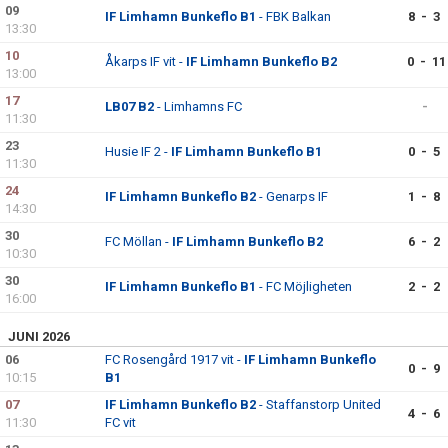
09
IF Limhamn Bunkeflo B1
- FBK Balkan
8 - 3
13:30
10
Åkarps IF vit -
IF Limhamn Bunkeflo B2
0 - 11
13:00
17
LB07 B2
- Limhamns FC
-
11:30
23
Husie IF 2 -
IF Limhamn Bunkeflo B1
0 - 5
11:30
24
IF Limhamn Bunkeflo B2
- Genarps IF
1 - 8
14:30
30
FC Möllan -
IF Limhamn Bunkeflo B2
6 - 2
10:30
30
IF Limhamn Bunkeflo B1
- FC Möjligheten
2 - 2
16:00
JUNI 2026
06
FC Rosengård 1917 vit -
IF Limhamn Bunkeflo
0 - 9
10:15
B1
07
IF Limhamn Bunkeflo B2
- Staffanstorp United
4 - 6
11:30
FC vit