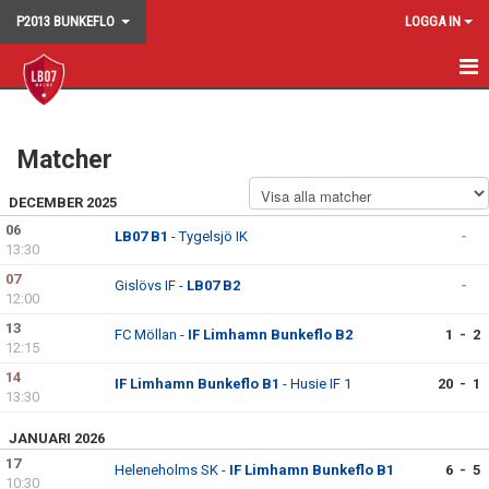
P2013 BUNKEFLO
LOGGA IN
START
Matcher
NYHETER
DECEMBER 2025
KALENDER
06
LB07 B1
- Tygelsjö IK
-
13:30
MATCHER
07
Gislövs IF -
LB07 B2
-
TRUPPEN
12:00
13
FC Möllan -
IF Limhamn Bunkeflo B2
1 - 2
BILDGALLERI
12:15
14
IF Limhamn Bunkeflo B1
- Husie IF 1
20 - 1
DOKUMENT
13:30
JANUARI 2026
KONTAKT
17
Heleneholms SK -
IF Limhamn Bunkeflo B1
6 - 5
10:30