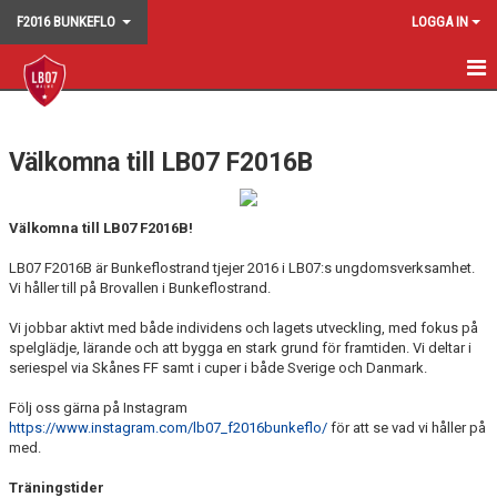
F2016 BUNKEFLO
LOGGA IN
HEM
Välkomna till LB07 F2016B
NYHETER
KALENDER
Välkomna till LB07 F2016B!
MATCHER
LB07 F2016B är Bunkeflostrand tjejer 2016 i LB07:s ungdomsverksamhet.
Vi håller till på Brovallen i Bunkeflostrand.
TRUPPEN
Vi jobbar aktivt med både individens och lagets utveckling, med fokus på
spelglädje, lärande och att bygga en stark grund för framtiden. Vi deltar i
BILDGALLERI
seriespel via Skånes FF samt i cuper i både Sverige och Danmark.
DOKUMENT
Följ oss gärna på Instagram
https://www.instagram.com/lb07_f2016bunkeflo/
för att se vad vi håller på
KONTAKT
med.
Träningstider