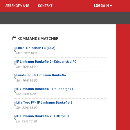
ARRANGEMANG
KONTAKT
LOGGA IN
KOMMANDE MATCHER
LB07
- Delbarton FC (USA)
Mån 10/8 10:00
IF Limhamn Bunkeflo 2
- Kristianstad FC
Sön 16/8 13:30
Lunds BK -
IF Limhamn Bunkeflo
Sön 16/8 16:00
IF Limhamn Bunkeflo
- Trelleborgs FF
Sön 23/8 16:00
Lilla Torg FF -
IF Limhamn Bunkeflo 2
Sön 23/8 16:00
IF Limhamn Bunkeflo 2
- Hittarps IK
Lör 29/8 13:30