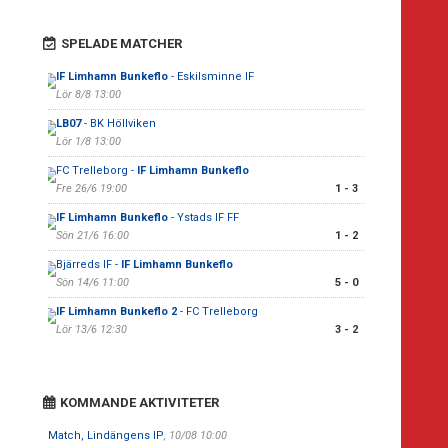
SPELADE MATCHER
IF Limhamn Bunkeflo
- Eskilsminne IF
Lör 8/8 13:00
LB07
- BK Höllviken
Lör 1/8 13:00
FC Trelleborg -
IF Limhamn Bunkeflo
Fre 26/6 19:00
1 - 3
IF Limhamn Bunkeflo
- Ystads IF FF
Sön 21/6 16:00
1 - 2
Bjärreds IF -
IF Limhamn Bunkeflo
Sön 14/6 11:00
5 - 0
IF Limhamn Bunkeflo 2
- FC Trelleborg
Lör 13/6 12:30
3 - 2
KOMMANDE AKTIVITETER
Match, Lindängens IP
, 10/08 10:00