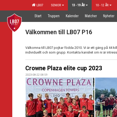
LB07
SENIOR
13 - 19 ÅR
10 - 12 ÅR
Start
Truppen
Kalender
Matcher
Nyheter
Välkommen till LB07 P16
Välkomna till LB07 pojkar födda 2010. Vi är ett gäng på 44 kil
individuellt och som grupp. Kontakta kansliet om ni är intr
Crowne Plaza elite cup 2023
2023-08-22 08:59