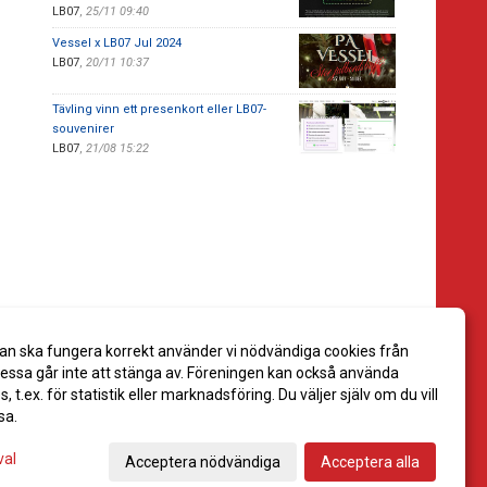
LB07
,
25/11 09:40
Vessel x LB07 Jul 2024
LB07
,
20/11 10:37
Tävling vinn ett presenkort eller LB07-
souvenirer
LB07
,
21/08 15:22
an ska fungera korrekt använder vi nödvändiga cookies från
ssa går inte att stänga av. Föreningen kan också använda
es, t.ex. för statistik eller marknadsföring. Du väljer själv om du vill
sa.
val
Acceptera nödvändiga
Acceptera alla