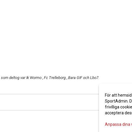
som deltog var Ik Wormo , Fc Trelleborg , Bara GIF och Lbo7.
För att hemsid
SportAdmin. De
frivilliga cooki
acceptera des
Anpassa dina 