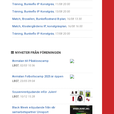
Träning, Bunkeflo IP Konstgräs
, 11/08 20:00
Träning, Bunkeflo IP Konstgräs
, 13/08 20:00
Match, Brovallen, Bunkeflostrand B-plan
, 16/08 13:30
Match, Klostergårdens IP, konstgräsplan
, 16/08 16:00
Träning, Bunkeflo IP Konstgräs
, 17/08 20:00
NYHETER FRÅN FÖRENINGEN
Anmälan till Påsklovscamp
LB07
,
02/03 10:36
Anmälan Fotbollscamp 2025 är öppen
LB07
,
23/05 09:04
Souvenirerbjudande inför Julen!
LB07
,
10/12 15:28
Black Week erbjudande från vår
samarbetspartner Unisport