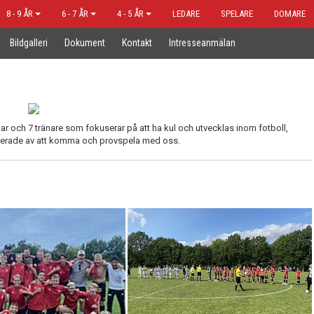
8 - 9 ÅR
6 - 7 ÅR
4 - 5 ÅR
LEDARE
SPELARE
DOMARE
Bildgalleri
Dokument
Kontakt
Intresseanmälan
lar och 7 tränare som fokuserar på att ha kul och utvecklas inom fotboll,
esserade av att komma och provspela med oss.