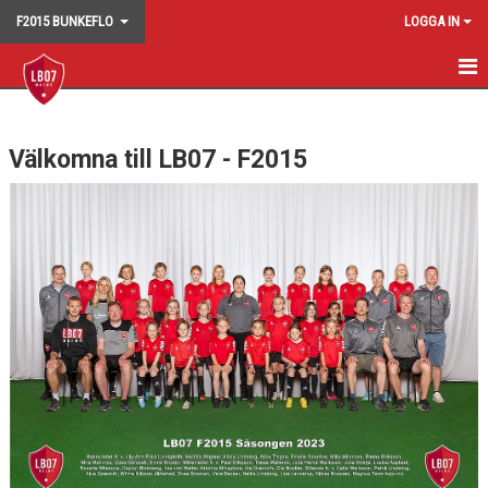
F2015 BUNKEFLO
LOGGA IN
HEM
Välkomna till LB07 - F2015
NYHETER
KALENDER
MATCHER
TRUPPEN
BILDGALLERI
DOKUMENT
KONTAKT