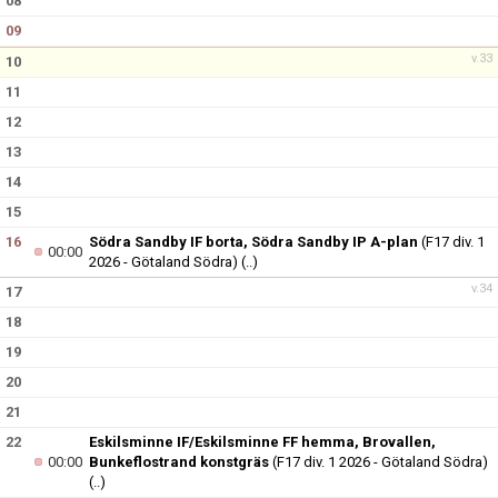
08
09
v.33
10
11
12
13
14
15
16
Södra Sandby IF borta, Södra Sandby IP A-plan
(F17 div. 1
00:00
2026 - Götaland Södra)
(..)
v.34
17
18
19
20
21
22
Eskilsminne IF/Eskilsminne FF hemma, Brovallen,
00:00
Bunkeflostrand konstgräs
(F17 div. 1 2026 - Götaland Södra)
(..)